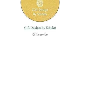
Gift Design By Satoko
Gift service
NANALA
Lomi Loomi School
& Salon