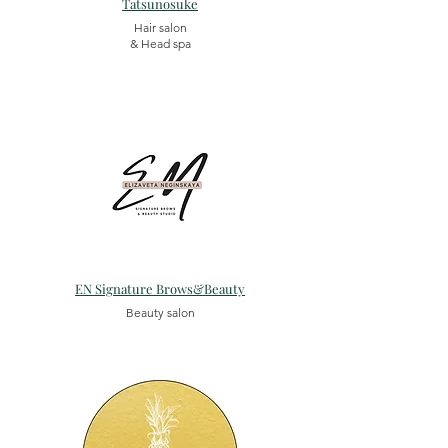
Tatsunosuke
Hair salon
& Head spa
EN Signature Brows&Beauty
Beauty salon