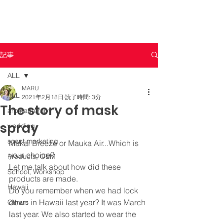
記事
ALL
MARU
ALL
2021年2月18日
読了時間: 3分
The story of mask
aromatherapy
spray
wedding
scent marketing
Makai Breeze or Mauka Air...Which is 
your choice? 
Products, OEM
Let me talk about how did these 
School, Workshop
products are made. 
Hawaii
Do you remember when we had lock 
down in Hawaii last year? It was March 
Others
last year. We also started to wear the 