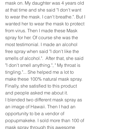
mask on. My daughter was 4 years old 
at that time and she said "I don't want 
to wear the mask. I can't breathe.". But I 
wanted her to wear the mask to protect 
from virus. Then I made these Mask 
spray for her. Of course she was the 
most testimonial. I made an alcohol 
free spray when said "I don't like the 
smells of alcohol.".  After that, she said 
"I don't smell anything.", " My throat is 
tingling."... She helped me a lot to 
make these 100% natural mask spray. 
Finally, she satisfied to this product 
and people asked me about it. 
I blended two different mask spray as 
an image of Hawaii. Then I had an 
opportunity to be a vendor of 
popupmakeke. I sold more than 100 of 
mask spray through this awesome 